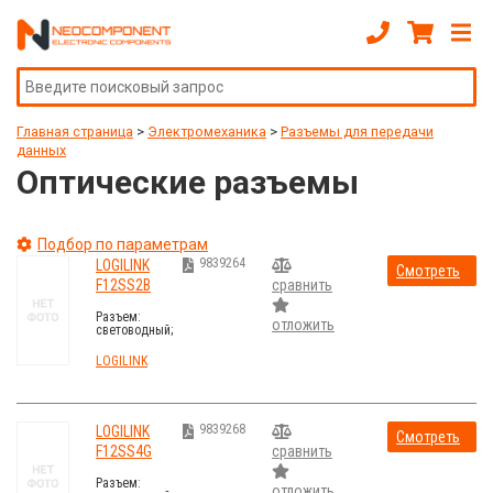
Главная страница
>
Электромеханика
>
Разъeмы для передачи
данных
Оптические разъемы
Подбор по параметрам
9839264
LOGILINK
Смотреть
F12SS2B
сравнить
стоимость
Разъем:
отложить
световодный;
patch panel;
SC; Кат: OS2;
LOGILINK
Цвет: черный
9839268
LOGILINK
Смотреть
F12SS4G
сравнить
стоимость
Разъем:
отложить