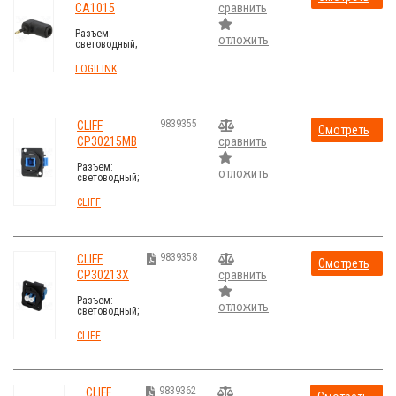
CA1015
сравнить
стоимость
Разъем:
отложить
световодный;
адаптер,
вилка /
LOGILINK
гнездо;
"мама"/"папа"
9839355
CLIFF
Смотреть
CP30215MB
сравнить
стоимость
Разъем:
отложить
световодный;
проходник; с
обеих сторон,
CLIFF
SC; Мат-л:
металл
9839358
CLIFF
Смотреть
CP30213X
сравнить
стоимость
Разъем:
отложить
световодный;
проходник; с
обеих сторон,
CLIFF
LC; Мат-л:
пластик
9839362
CLIFF