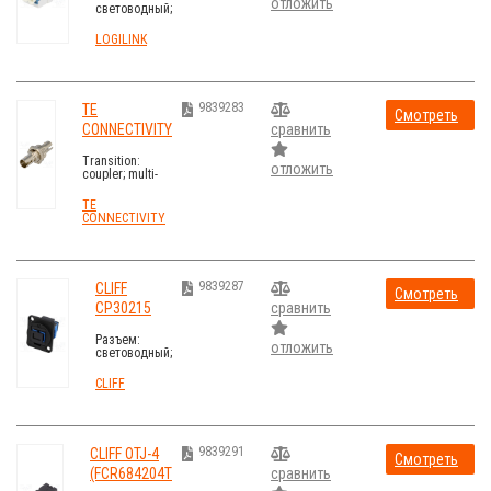
отложить
световодный;
гнездо,
проходник; с
LOGILINK
обеих сторон,
LC; "мама"
9839283
TE
Смотреть
CONNECTIVITY
сравнить
стоимость
504021-1
Transition:
отложить
coupler; multi-
mode; ST, both
sides
TE
CONNECTIVITY
9839287
CLIFF
Смотреть
CP30215
сравнить
стоимость
Разъем:
отложить
световодный;
проходник; с
обеих сторон,
CLIFF
SC; Мат-л:
пластик
9839291
CLIFF OTJ-4
Смотреть
(FCR684204T
сравнить
стоимость