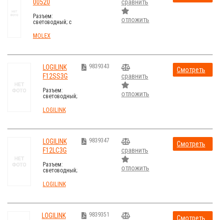
00520
сравнить
стоимость
Разъем:
отложить
световодный; с
откидывающейся
крышкой
MOLEX
9839343
LOGILINK
Смотреть
F12SS3G
сравнить
стоимость
Разъем:
отложить
световодный;
patch panel;
SC; Кат: OM3;
LOGILINK
Цвет: серый
9839347
LOGILINK
Смотреть
F12LC3G
сравнить
стоимость
Разъем:
отложить
световодный;
patch panel;
LC; Кат: OM3;
LOGILINK
Цвет: серый
9839351
LOGILINK
Смотреть