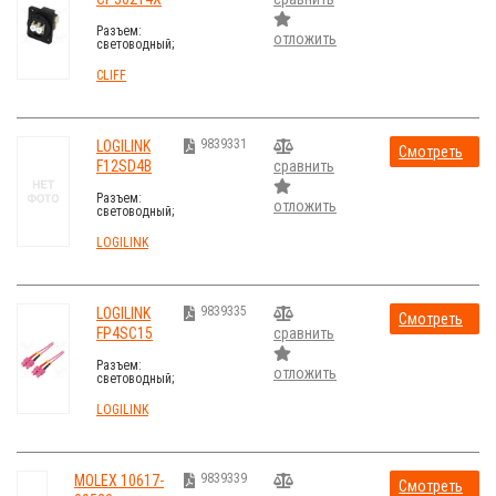
стоимость
Разъем:
отложить
световодный;
проходник; с
обеих сторон,
CLIFF
LC; Мат-л:
пластик
9839331
LOGILINK
Смотреть
F12SD4B
сравнить
стоимость
Разъем:
отложить
световодный;
patch panel;
SC; Кат: OM4;
LOGILINK
Цвет: черный
9839335
LOGILINK
Смотреть
FP4SC15
сравнить
стоимость
Разъем:
отложить
световодный;
patchcord; с
обеих сторон,
LOGILINK
SC; на
защелки
9839339
MOLEX 10617-
Смотреть