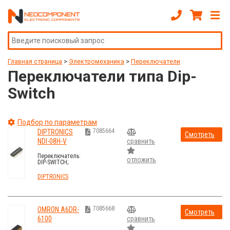
Главная страница
>
Электромеханика
>
Переключатели
Переключатели типа Dip-
Switch
Подбор по параметрам
7085664
DIPTRONICS
Смотреть
NDI-08H-V
сравнить
стоимость
Переключатель:
отложить
DIP-SWITCH;
Кол-во
секций:8; ON-
DIPTRONICS
OFF; 0,1A/24ВDC
7085668
OMRON A6DR-
Смотреть
6100
сравнить
стоимость