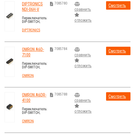
7085780
DIPTRONICS
Смотреть
NDI-06H-V
сравнить
стоимость
Переключатель:
отложить
DIP-SWITCH;
Кол-во
секций:6; ON-
DIPTRONICS
OFF; 0,1A/24ВDC
7085784
OMRON A6D-
Смотреть
7100
сравнить
стоимость
Переключатель:
отложить
DIP-SWITCH;
Кол-во
секций:7; ON-
OMRON
OFF;
0,03A/30ВDC
7085788
OMRON A6DR-
Смотреть
4100
сравнить
стоимость
Переключатель:
отложить
DIP-SWITCH;
Кол-во
секций:4; ON-
OMRON
OFF;
0,03A/30ВDC