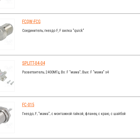
FCQW-FCG
Соединитель; гнездо F, F вилка "quick"
SPLITT-04-04
Разветвитель; 2400МГц; Вх: F "мама"; Вых: F "мама" x4
FC-015
Гнездо; F; "мама"; с монтажной гайкой, фланец с краю, с шайбой