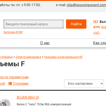
боты: пн.-пт. с 9.00-17.00;
e-mail:
chip@neocomponent.co
Вал
BYN
RU
Загрузка BOM
USD
О нас
Как сд
страница
>
Электромеханика
>
Разъeмы коаксиальные RF
ъeмы F
ор по параметрам
кой
Строками
BELDEN DB6U-25
Вилка; F; "папа"; 75Ом; RG6; компрессионный