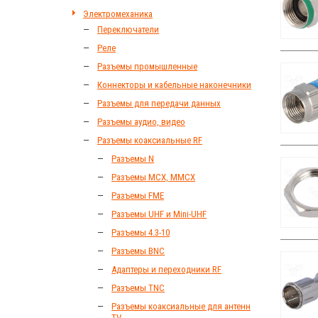
Электромеханика
Переключатели
Реле
Разъeмы промышленные
Коннекторы и кабельные наконечники
Разъeмы для передачи данных
Разъeмы аудио, видео
Разъeмы коаксиальные RF
Разъeмы N
Разъeмы MCX, MMCX
Разъeмы FME
Разъeмы UHF и Mini-UHF
Разъeмы 4.3-10
Разъeмы BNC
Адаптеры и переходники RF
Разъeмы TNC
Разъeмы коаксиальные для антенн
TV