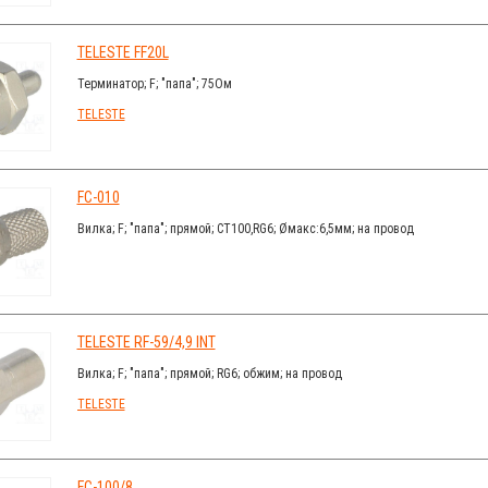
TELESTE FF20L
Терминатор; F; "папа"; 75Ом
TELESTE
FC-010
Вилка; F; "папа"; прямой; CT100,RG6; Øмакс:6,5мм; на провод
TELESTE RF-59/4,9 INT
Вилка; F; "папа"; прямой; RG6; обжим; на провод
TELESTE
FC-100/8