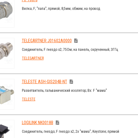
Вилка; F; "папа"; прямой; 8,5мм; обжим; на провод
TELEGÄRTNER J01602A0000
Соединитель; F гнездо x2; 75Ом; на панель, скрученный; 3ГГц
TELEGÄRTNER
TELESTE ASH-GIS204B-NT
Разветвитель; гальванический изолятор; Вх: F "мама"
TELESTE
LOGILINK NK0018B
Соединитель; гнездо; F гнездо x2; 2x "мама"; Keystone; прямой