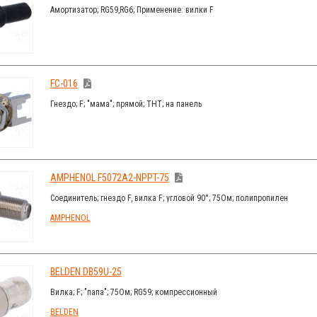
Амортизатор; RG59,RG6; Применение: вилки F
FC-016
Гнездо; F; "мама"; прямой; THT; на панель
AMPHENOL F5072A2-NPPT-75
Соединитель; гнездо F, вилка F; угловой 90°; 75Ом; полипропилен
AMPHENOL
BELDEN DB59U-25
Вилка; F; "папа"; 75Ом; RG59; компрессионный
BELDEN