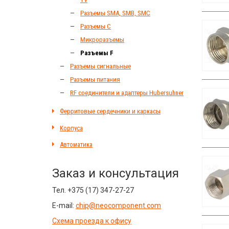
Разъeмы SMA, SMB, SMC
Разъeмы C
Микроразъемы
Разъeмы F
Разъeмы сигнальные
Разъeмы питания
RF соединители и адаптеры Hubersuhner
Ферритовые сердечники и каркасы
Корпуса
Автоматика
Заказ и консультация
Тел.
+375 (17) 347-27-27
E-mail:
chip@neocomponent.com
Схема проезда к офису