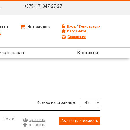
m
+375 (17) 347-27-27;
Вход
/
Регистрация
юта
Нет заявок
Избранное
B
Сравнение
елать заказ
Контакты
Кол-во на странице:
9852081
сравнить
Смотреть стоимость
отложить