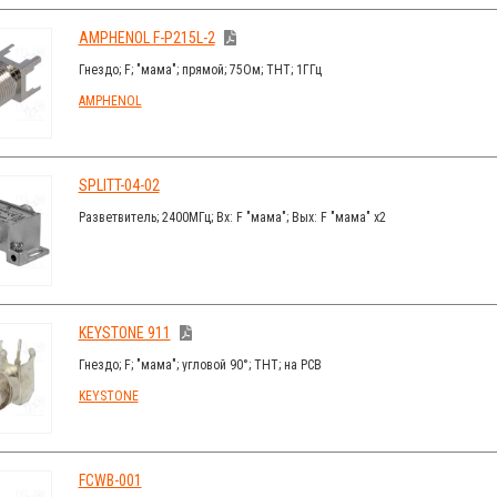
AMPHENOL F-P215L-2
Гнездо; F; "мама"; прямой; 75Ом; THT; 1ГГц
AMPHENOL
SPLITT-04-02
Разветвитель; 2400МГц; Вх: F "мама"; Вых: F "мама" x2
KEYSTONE 911
Гнездо; F; "мама"; угловой 90°; THT; на PCB
KEYSTONE
FCWB-001