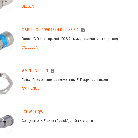
BELDEN
CABELCON 99909644-01 F-56 5.1
Вилка; F; "папа"; прямой; RG6; 7,1мм; вдавливание; на провод
CABELCON
AMPHENOL F-N
Гайка; Применение: разъемы типа F; Покрытие: никель
AMPHENOL
FCQW-FCQW
Соединитель; F вилка "quick", с обеих сторон