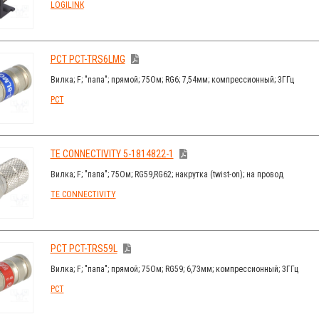
LOGILINK
PCT PCT-TRS6LMG
Вилка; F; "папа"; прямой; 75Ом; RG6; 7,54мм; компрессионный; 3ГГц
PCT
TE CONNECTIVITY 5-1814822-1
Вилка; F; "папа"; 75Ом; RG59,RG62; накрутка (twist-on); на провод
TE CONNECTIVITY
PCT PCT-TRS59L
Вилка; F; "папа"; прямой; 75Ом; RG59; 6,73мм; компрессионный; 3ГГц
PCT