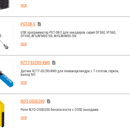
SICK
PGT-08-S
USB программатор PGT-08-S для энкодеров серий DFS60, VFS60,
DFV60, AFS/AFM60 SSI, AHS/AHM36 SSI.
SICK
RZT7-03ZRS-KW0
Датчик RZT7-03ZRS-KW0 для пневмоцилиндра с Т-слотом, геркон,
выход NO.
SICK
RLY3-OSSD200
Реле RLY3-OSSD200 безопасности с OSSD выходами.
SICK