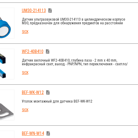
UM30-214113
Датчик ультразвуковой UM30-214113 в цилиндрическом корпусе
M30, предназначен для обнаружения предметов на расстоянии
350...3.400 mm, установка flush, подключение - разъем male M12 5-
pin, тип выхода - токовый.
SICK
WF2-40B410
Датчик вилочный WF2-40B410, глубина паза - 2 mm х 40 mm,
инфракрасный свет, выход - PNP/NPN, тип переключения - светло/
темно, подключение - разъем male M8 4-pin.
SICK
BEF-WK-W12
Уголок монтажный для датчика BEF-WK-W12
SICK
BEF-WN-W14