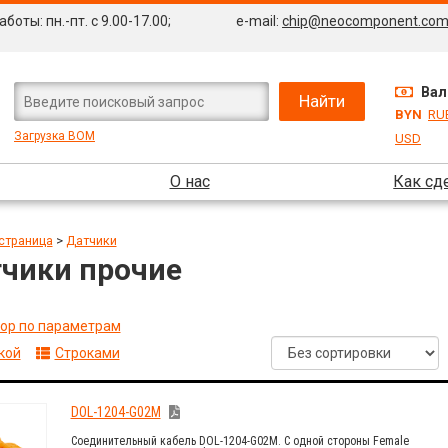
боты: пн.-пт. с 9.00-17.00;
e-mail:
chip@neocomponent.co
Вал
BYN
RU
Загрузка BOM
USD
О нас
Как сд
страница
>
Датчики
чики прочие
ор по параметрам
кой
Строками
DOL-1204-G02M
Соединительный кабель DOL-1204-G02M. С одной стороны Female