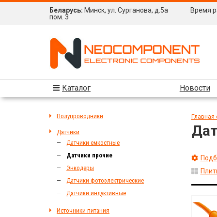
Беларусь:
Минск, ул. Сурганова, д.5а
Время ра
пом. 3
Каталог
Новости
Полупроводники
Главная 
Дат
Датчики
Датчики емкостные
Датчики прочие
Подб
Энкодеры
Плит
Датчики фотоэлектрические
Датчики индуктивные
Источники питания