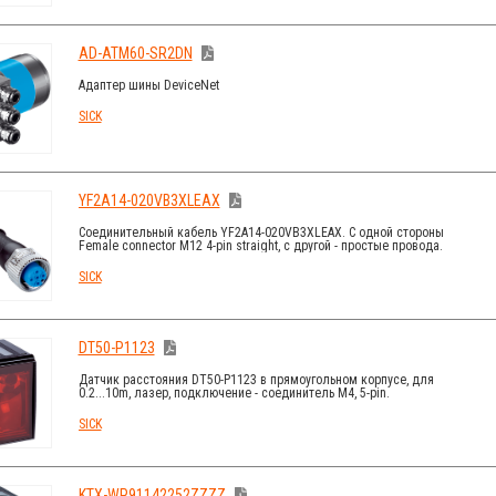
AD-ATM60-SR2DN
Адаптер шины DeviceNet
SICK
YF2A14-020VB3XLEAX
Соединительный кабель YF2A14-020VB3XLEAX. С одной стороны
Female connector M12 4-pin straight, с другой - простые провода.
Длина - 2 м.
SICK
DT50-P1123
Датчик расстояния DT50-P1123 в прямоугольном корпусе, для
0.2...10m, лазер, подключение - соединитель M4, 5-pin.
SICK
KTX-WP91142252ZZZZ