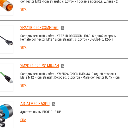
connector M12 4-pin straight, с другой - простые провода. Длина - 2
м.
SICK
YF2Z1B-020XXXMHDAC
Соединительный кабель YF2Z1B-020XXXMHDAC. С одной стороны
Female connector M12 12-pin straight, с другой - D-SUB-HD, 12-pin
straight. Длина - 2 м.
SICK
YM2D24-020PN1MRJA4
Соединительный кабель YM2D24-020PN1MRJA4. С одной стороны
Male M12 4-pin straight D-coded, с другой - Male connector RJ45 4-pin
straight. Длина - 2 м.
SICK
AD-ATM60-KA3PR
Адаптер шины PROFIBUS DP
SICK