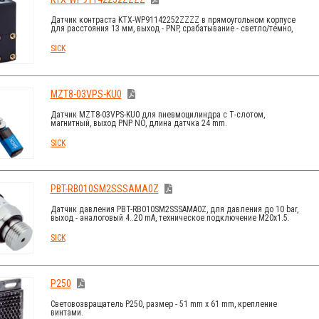
Датчик контраста KTX-WP91142252ZZZZ в прямоугольном корпусе
для расстояния 13 мм, выход - PNP, срабатывание - светло/темно,
подключение - male M12 5-pin.
SICK
MZT8-03VPS-KU0
Датчик MZT8-03VPS-KU0 для пневмоцилиндра с Т-слотом,
магнитный, выход PNP NO, длина датчка 24 mm.
SICK
PBT-RB010SM2SSSAMA0Z
Датчик давления PBT-RB010SM2SSSAMA0Z, для давления до 10 bar,
выход - аналоговый 4..20 mA, техническое подключение M20x1.5.
SICK
P250
Световозвращатель P250, размер - 51 mm x 61 mm, крепление
винтами.