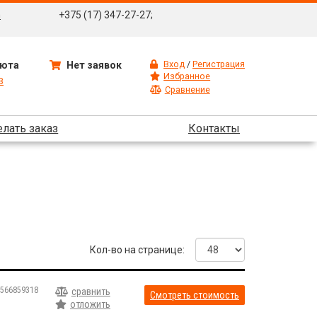
m
+375 (17) 347-27-27;
Вход
/
Регистрация
юта
Нет заявок
Избранное
B
Сравнение
елать заказ
Контакты
Кол-во на странице:
566859318
сравнить
Смотреть стоимость
отложить