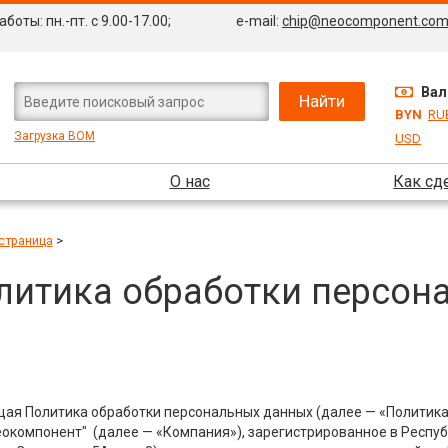
боты: пн.-пт. с 9.00-17.00;
e-mail:
chip@neocomponent.co
Вал
BYN
RU
Загрузка BOM
USD
О нас
Как сд
страница
>
литика обработки персон
ая Политика обработки персональных данных (далее — «Политика
окомпонент" (далее — «Компания»), зарегистрированное в Республи