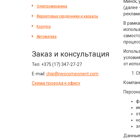
Минск, 
Электромеханика
(далее 
рекламн
Ферритовые сердечники и каркасы
В рамка
Корпуса
использ
самосто
Автоматика
процесс
Использ
Заказ и консультация
условия
от испо
Тел.
+375 (17) 347-27-27
С
E-mail:
chip@neocomponent.com
Компани
Схема проезда к офису
Персона
ф
и
о
н
э
Данные,