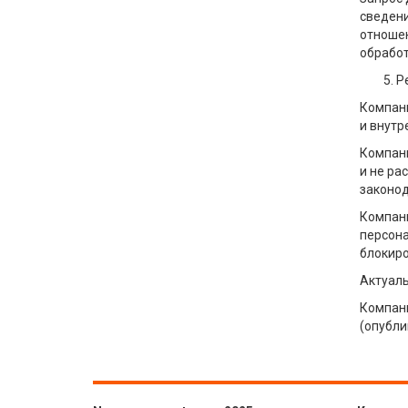
сведени
отношен
обработ
Р
Компани
и внутр
Компани
и не ра
законод
Компани
персона
блокиро
Актуаль
Компани
(опубли