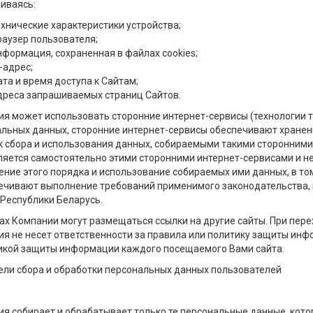
иваясь:
ехнические характеристики устройства;
раузер пользователя;
нформация, сохраненная в файлах cookies;
-адрес;
ата и время доступа к Сайтам;
дреса запрашиваемых страниц Сайтов.
я может использовать сторонние интернет-сервисы (технологии т
льных данных, сторонние интернет-сервисы обеспечивают хранен
 сбора и использования данных, собираемыми такими сторонними 
яется самостоятельно этими сторонними интернет-сервисами и не
ние этого порядка и использование собираемых ими данных, в то
ечивают выполнение требований применимого законодательства, 
Республики Беларусь.
ах Компании могут размещаться ссылки на другие сайты. При пере
я не несет ответственности за правила или политику защиты инфо
икой защиты информации каждого посещаемого Вами сайта.
ели сбора и обработки персональных данных пользователей
я собирает и обрабатывает только те персональные данные, кото