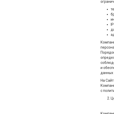
огранич
т
б
и
IP
д
а
Компани
персона
Порядок
определ
соблюде
и обесп
данных 
На Сайт
Компани
с полит
Ц
Компани