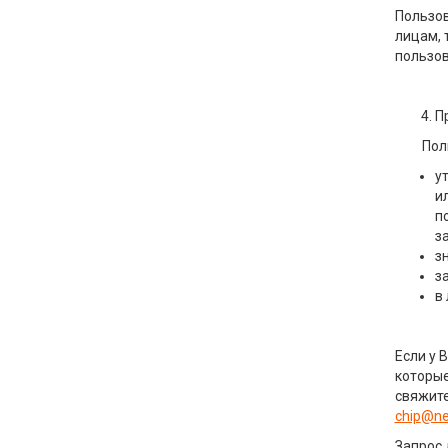
Пользов
лицам, 
пользов
П
Пользо
у
и
п
з
з
з
в
Если у 
которые
свяжите
chip
@ne
Запрос 