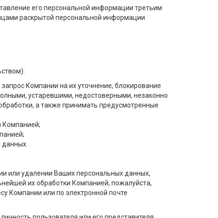
оставление его персональной информации третьим
лицами раскрытой персональной информации
ством):
 запрос Компании на их уточнение, блокирование
полными, устаревшими, недостоверными, незаконно
обработки, а также принимать предусмотренные
 Компанией;
панией;
 данных.
нии или удалении Ваших персональных данных,
ьнейшей их обработки Компанией, пожалуйста,
су Компании или по электронной почте
личность пользователя или его представителя,