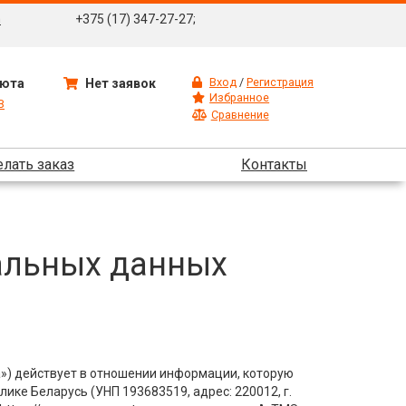
m
+375 (17) 347-27-27;
Вход
/
Регистрация
юта
Нет заявок
Избранное
B
Сравнение
елать заказ
Контакты
альных данных
») действует в отношении информации, которую
ке Беларусь (УНП 193683519, адрес: 220012, г.