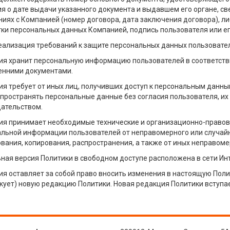
я о дате выдачи указанного документа и выдавшем его органе, с
иях с Компанией (номер договора, дата заключения договора), 
ки персональных данных Компанией, подпись пользователя или ег
еализация требований к защите персональных данных пользовате
я хранит персональную информацию пользователей в соответств
енними документами.
я требует от иных лиц, получивших доступ к персональным данны
спространять персональные данные без согласия пользователя, их
ательством.
я принимает необходимые технические и организационно-правов
льной информации пользователей от неправомерного или случайно
вания, копирования, распространения, а также от иных неправоме
ная версия Политики в свободном доступе расположена в сети Инт
я оставляет за собой право вносить изменения в настоящую Поли
кует) новую редакцию Политики. Новая редакция Политики вступае