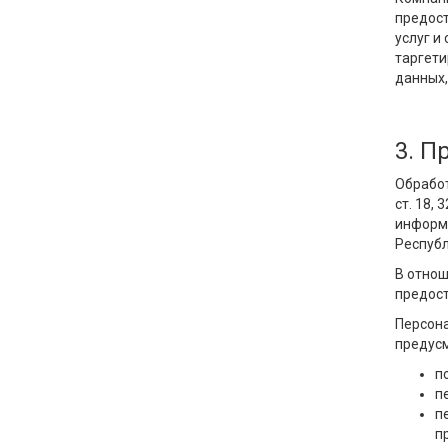
предост
услуг и
таргети
данных,
3. П
Обработ
ст. 18,
информ
Республ
В отнош
предост
Персона
предусм
п
п
п
п