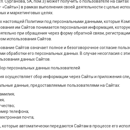
ул. Сурганова, 5А, пом.3) может получить о пользователе на сайта
– «Сайты») в рамках выполнения своей деятельности с целью испо
ых и маркетинговых целях.
х настоящей Политики под персональными данными, которые Комп
ования им Сайтов понимается персональная информация, которую
ятельно при обращения через форму обратной связи, регистрации (
ом использования Сайтов.
ование Сайтов означает полное и безоговорочное согласие польз
ми обработки его персональных данных. В случае несогласия с э
льзования данных Сайтов.
бор персональных данных пользователей
я осуществляет сбор информации через Сайты и приложения сл
льные данные, предоставляемые пользователями на Сайтах:
амилия;
мя;
тчество;
омер телефона;
лектронная почта;
 которые автоматически передаются Сайтам в процессе его испол