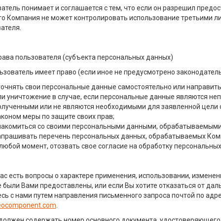
атель понимает и соглашается с тем, что если он разрешил пред
то Компания не может контролировать использование третьими 
ателя.
рава пользователя (субъекта персональных данных)
ватель имеет право (если иное не предусмотрено законодатель
точнять свои персональные данные самостоятельно или направить
ли уничтожение в случае, если персональные данные являются не
олученными или не являются необходимыми для заявленной цели 
аконом меры по защите своих прав;
накомиться со своими персональными данными, обрабатываемыми
апрашивать перечень персональных данных, обрабатываемых Ком
 любой момент, отозвать свое согласие на обработку персональных
Вас есть вопросы о характере применения, использовании, измене
 были Вами предоставлены, или если Вы хотите отказаться от дал
сь с нами путем направления письменного запроса почтой по адре
ocomponent.com
.
должен содержать номер основного документа, удостоверяющего 