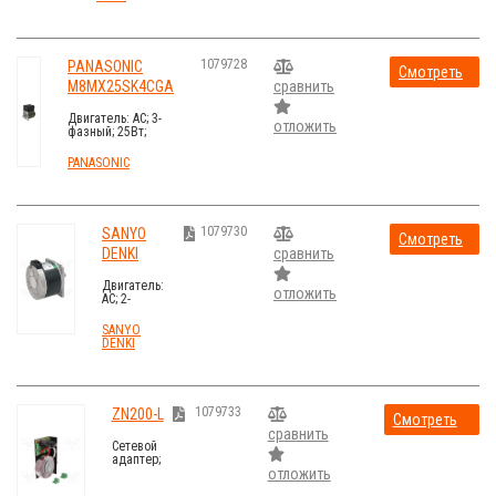
5,6°; IP50
1079728
PANASONIC
Смотреть
M8MX25SK4CGA
сравнить
стоимость
Двигатель: AC; 3-
отложить
фазный; 25Вт;
400ВAC; 1325об./
мин; 1,8кг; IP54
PANASONIC
1079730
SANYO
Смотреть
DENKI
сравнить
стоимость
103H8221-
Двигатель:
6240
отложить
AC; 2-
фазный,
биполярный,
SANYO
шаговый;
DENKI
100ВAC; шаг
1,8°
1079733
ZN200-L
Смотреть
сравнить
стоимость
Сетевой
адаптер;
100Вт;
отложить
230ВAC;