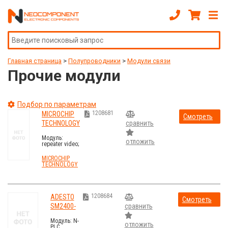
Главная страница
>
Полупроводники
>
Модули связи
Прочие модули
Подбор по параметрам
1208681
MICROCHIP
Смотреть
TECHNOLOGY
сравнить
стоимость
EQCO-SDI-
Модуль:
30-7502
отложить
repeater video;
12÷24ВDC;
220м; 3Гбит/с;
MICROCHIP
75Ом; Вх: BNC
TECHNOLOGY
1208684
ADESTO
Смотреть
SM2400-
сравнить
стоимость
EV1M1-B
Модуль: N-
отложить
PLC