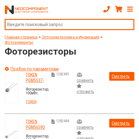
Главная страница
>
Оптоэлектроника и Индикация
>
Фотоэлементы
Фоторезисторы
Подбор по параметрам
1282481
TOKEN
Смотреть
PGM5537-
сравнить
стоимость
MP
Фоторезистор;
отложить
100мВт;
16÷50кОм;
540нм;
TOKEN
Монтаж: THT;
150ВDC
1282484
TOKEN
Смотреть
PGM5659D
сравнить
стоимость
Фоторезистор;
отложить