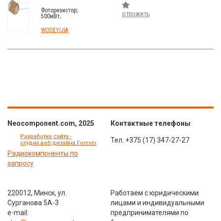
Фоторезистор;
отложить
500мВт;
30÷50кОм;
560нм;
WODEYIJIA
Монтаж: THT;
500ВDC
Neocomponent.com, 2025
Контактные телефоны
Разработка сайта -
Тел.
+375 (17) 347-27-27
студия веб-дизайна Forever
Радиокомпоненты по
запросу
220012, Минск, ул.
Работаем с юридическими
Сурганова 5А-3
лицами и индивидуальными
e-mail:
предпринимателями по