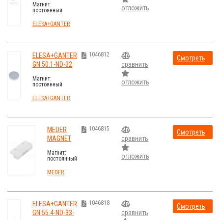
Магнит:
отложить
постоянный
магнит; самарий,
кобальт; H:2,5мм;
ELESA+GANTER
17Н; L:12мм
1046812
ELESA+GANTER
Смотреть
GN 50.1-ND-32
сравнить
стоимость
Магнит:
отложить
постоянный
магнит;
неодимовый;
ELESA+GANTER
H:7мм; 350Н;
Ø:32мм
1046815
MEDER
Смотреть
MAGNET
сравнить
стоимость
M12
Магнит:
отложить
постоянный
магнит;
Совместим
MEDER
с: MK12-
1B90D-
2000W
1046818
ELESA+GANTER
Смотреть
GN 55.4-ND-33-
сравнить
стоимость