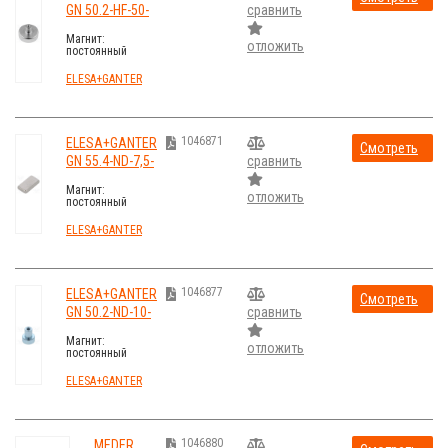
GN 50.2-HF-50-
сравнить
стоимость
M6
Магнит:
отложить
постоянный
магнит; твердый
феррит; H:12мм;
ELESA+GANTER
220Н; Ø:50мм
1046871
ELESA+GANTER
Смотреть
GN 55.4-ND-7,5-
сравнить
стоимость
4-1,5
Магнит:
отложить
постоянный
магнит;
неодимовый;
ELESA+GANTER
H:1,5мм; 3,4Н;
W:4мм
1046877
ELESA+GANTER
Смотреть
GN 50.2-ND-10-
сравнить
стоимость
M3
Магнит:
отложить
постоянный
магнит;
неодимовый;
ELESA+GANTER
H:4,5мм; 25Н;
Ø:10мм
1046880
MEDER