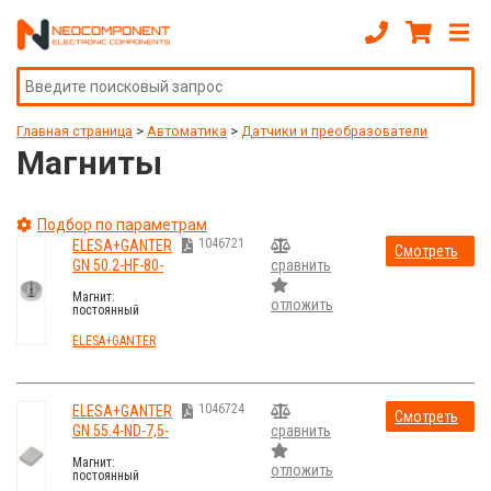
Главная страница
>
Автоматика
>
Датчики и преобразователи
Магниты
Подбор по параметрам
1046721
ELESA+GANTER
Смотреть
GN 50.2-HF-80-
сравнить
стоимость
M10
Магнит:
отложить
постоянный
магнит; твердый
феррит; H:16мм;
ELESA+GANTER
600Н; Ø:80мм
1046724
ELESA+GANTER
Смотреть
GN 55.4-ND-7,5-
сравнить
стоимость
6-2
Магнит:
отложить
постоянный
магнит;